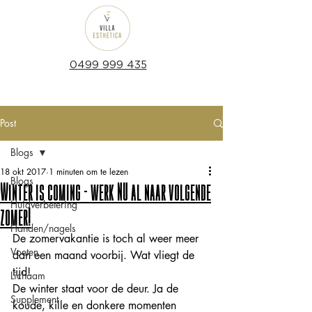
0499 999 435
Post
Blogs
18 okt 2017
1 minuten om te lezen
Blogs
Winter is coming - werk NU al naar volgende
Huidverbetering
zomer!
Handen/nagels
De zomervakantie is toch al weer meer 
Voeten
dan een maand voorbij. Wat vliegt de 
tijd!
Lichaam
De winter staat voor de deur. Ja de 
Supplement
koude, kille en donkere momenten 