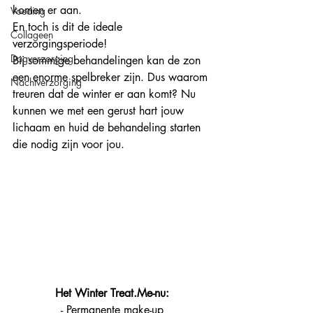
komen er aan.
Voeding
En toch is dit de ideale 
Collageen
verzorgingsperiode!
Dagverzorging
Bij sommige behandelingen kan de zon 
een enorme spelbreker zijn. Dus waarom 
Nachtverzorging
treuren dat de winter er aan komt? Nu 
kunnen we met een gerust hart jouw 
lichaam en huid de behandeling starten 
die nodig zijn voor jou.
Het Winter Treat.Me-nu:
- 
Permanente make-up